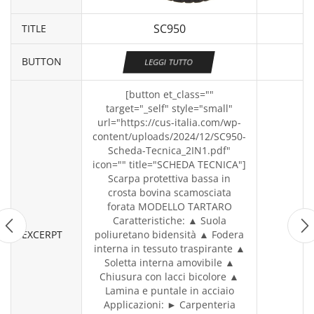
SC950
TITLE
BUTTON
LEGGI TUTTO
[button et_class=""
target="_self" style="small"
url="https://cus-italia.com/wp-
content/uploads/2024/12/SC950-
Scheda-Tecnica_2IN1.pdf"
icon="" title="SCHEDA TECNICA"]
Scarpa protettiva bassa in
crosta bovina scamosciata
forata MODELLO TARTARO
Caratteristiche: ▲ Suola
EXCERPT
poliuretano bidensità ▲ Fodera
interna in tessuto traspirante ▲
Soletta interna amovibile ▲
Chiusura con lacci bicolore ▲
Lamina e puntale in acciaio
Applicazioni: ► Carpenteria