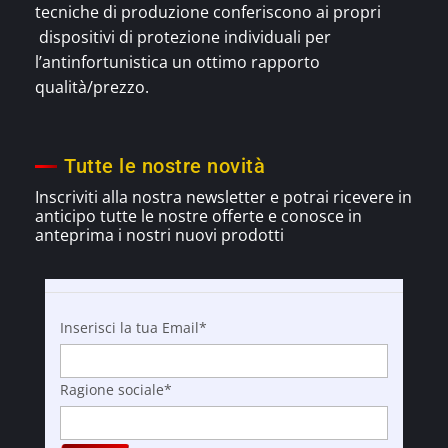
Guanti in pelle
,
10
Pelle crosta
,
Guanti in pelle
,
Protezione mani
Pelle crosta
,
GC08C
Protezione mani
GC08