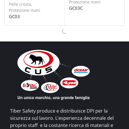
Protezione mani
Pelle crosta
,
GC03C
Protezione mani
GC03
Guanti in pelle
,
Guanti in pelle
,
Pelle crosta
,
Pelle crosta
,
Protezione mani
Protezione mani
GC04
GC04C