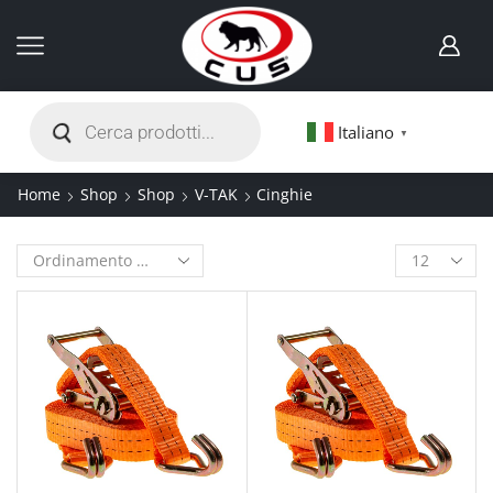
Italiano
▼
Home
Shop
Shop
V-TAK
Cinghie