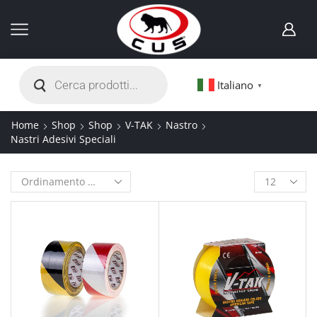
Italiano
▼
Home
Shop
Shop
V-TAK
Nastro
Nastri Adesivi Speciali