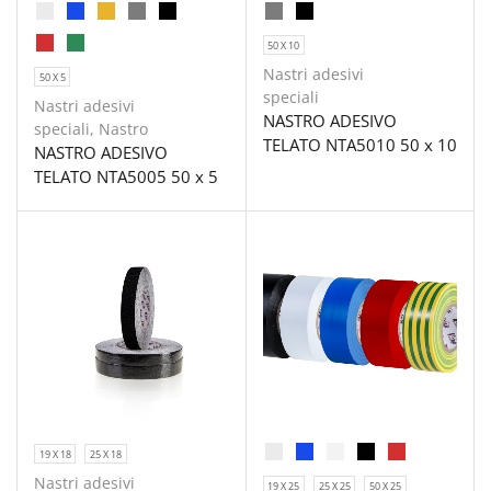
50 X 10
Nastri adesivi
50 X 5
speciali
Nastri adesivi
NASTRO ADESIVO
speciali
,
Nastro
TELATO NTA5010 50 x 10
NASTRO ADESIVO
TELATO NTA5005 50 x 5
19 X 18
25 X 18
Nastri adesivi
19 X 25
25 X 25
50 X 25