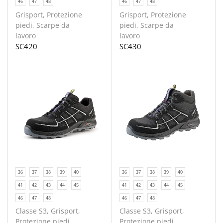
46
47
48
46
47
48
Grisport
,
Protezione
Grisport
,
Protezione
piedi
,
Scarpe da
piedi
,
Scarpe da
lavoro
lavoro
SC420
SC430
36
37
38
39
40
36
37
38
39
40
41
42
43
44
45
41
42
43
44
45
46
47
48
46
47
48
Classe S3
,
Grisport
,
Classe S3
,
Grisport
,
Protezione piedi
,
Protezione piedi
,