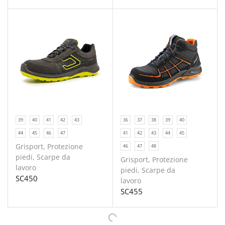
39
40
41
42
43
36
37
38
39
40
44
45
46
47
41
42
43
44
45
Grisport
,
Protezione
46
47
48
piedi
,
Scarpe da
Grisport
,
Protezione
lavoro
piedi
,
Scarpe da
SC450
lavoro
SC455