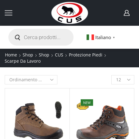
Italiano
▼
Home
Shop
Shop
CUS
Protezione Piedi
Scarpe Da Lavoro
NEW