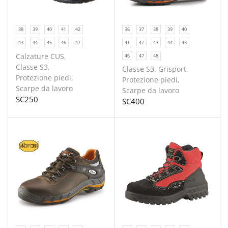
38
39
40
41
42
36
37
38
39
40
43
44
45
46
47
41
42
43
44
45
Calzature CUS
,
46
47
48
Classe S3
,
Classe S3
,
Grisport
,
Protezione piedi
,
Protezione piedi
,
Scarpe da lavoro
Scarpe da lavoro
SC250
SC400