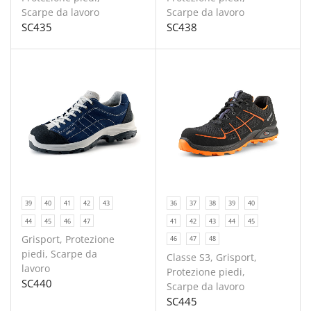
Scarpe da lavoro
Scarpe da lavoro
SC435
SC438
39
40
41
42
43
36
37
38
39
40
44
45
46
47
41
42
43
44
45
Grisport
,
Protezione
46
47
48
piedi
,
Scarpe da
Classe S3
,
Grisport
,
lavoro
Protezione piedi
,
SC440
Scarpe da lavoro
SC445