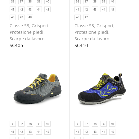
36
37
38
39
40
36
37
38
39
40
41
42
43
44
45
41
42
43
44
45
46
47
48
46
47
Classe S3
,
Grisport
,
Classe S3
,
Grisport
,
Protezione piedi
,
Protezione piedi
,
Scarpe da lavoro
Scarpe da lavoro
SC405
SC410
36
37
38
39
40
36
37
38
39
40
41
42
43
44
45
41
42
43
44
45