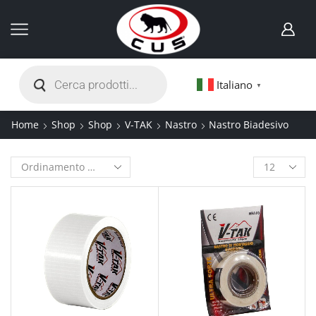
Italiano
▼
Home
Shop
Shop
V-TAK
Nastro
Nastro Biadesivo