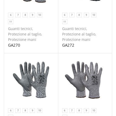
6
7
8
9
10
6
7
8
9
10
11
11
Guanti tecnici
,
Guanti tecnici
,
Protezione al taglio
,
Protezione al taglio
,
Protezione mani
Protezione mani
GA270
GA272
6
7
8
9
10
6
7
8
9
10