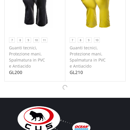
7
8
9
10
11
7
8
9
10
Guanti tecnici
,
Guanti tecnici
,
Protezione mani
,
Protezione mani
,
Spalmatura in PVC
Spalmatura in PVC
e Antiacido
e Antiacido
GL200
GL210