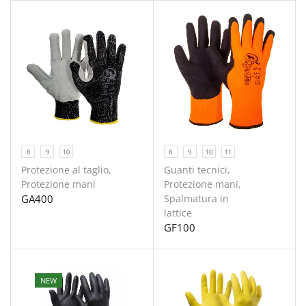
8
9
10
8
9
10
11
Protezione al taglio
,
Guanti tecnici
,
Protezione mani
Protezione mani
,
GA400
Spalmatura in
lattice
GF100
NEW