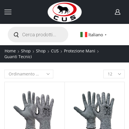
Italiano
▼
Home
Shop
Shop
CUS
Protezione Mani
Guanti Tecnici