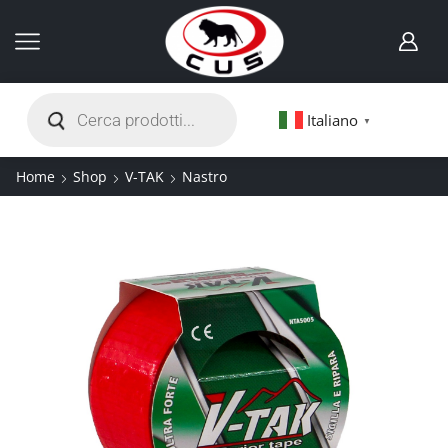
Italiano
▼
Home
Shop
V-TAK
Nastro