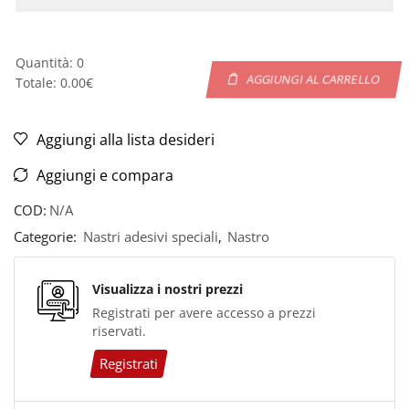
Quantità
:
0
AGGIUNGI AL CARRELLO
Totale
:
0.00€
0
Quantità.
Your
Aggiungi alla lista desideri
total
Aggiungi e compara
is
0.00€
COD:
N/A
Categorie:
Nastri adesivi speciali
,
Nastro
Visualizza i nostri prezzi
Registrati per avere accesso a prezzi
riservati.
Registrati