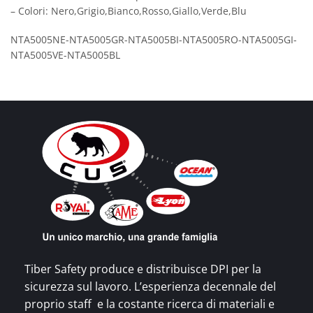
– Colori: Nero,Grigio,Bianco,Rosso,Giallo,Verde,Blu
NTA5005NE-NTA5005GR-NTA5005BI-NTA5005RO-NTA5005GI-
NTA5005VE-NTA5005BL
Tiber Safety produce e distribuisce DPI per la
sicurezza sul lavoro. L’esperienza decennale del
proprio staff e la costante ricerca di materiali e